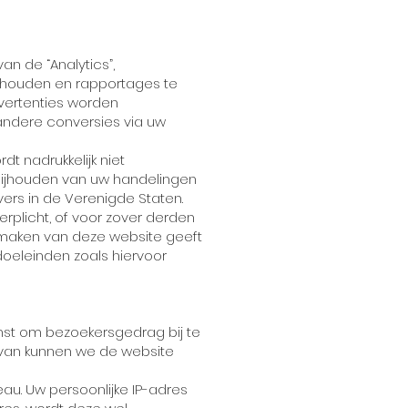
an de “Analytics”,
e houden en rapportages te
dvertenties worden
andere conversies via uw
t nadrukkelijk niet
ijhouden van uw handelingen
ers in de Verenigde Staten.
rplicht, of voor zover derden
 maken van deze website geeft
oeleinden zoals hiervoor
enst om bezoekersgedrag bij te
rvan kunnen we de website
au. Uw persoonlijke IP-adres