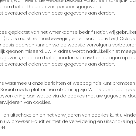
geven, wanneer u de website bezoekt vanuit een zakelijk IP-ad
et om het onthouden van persoonsgegevens.
et eventueel delen van deze gegevens aan derden.
es geplaatst van het Amerikaanse bedrijf Hotjar. Wij gebruik
(zoals muiskliks, muisbewegingen en scrollactiviteit). Ook ge
Op basis daarvan kunnen we de website vervolgens verbeteren.
ijk geanonimiseerd. Uw IP-adres wordt nadrukkelijk niet mee
egevens, maar om het bijhouden van uw handelingen op de 
et eventueel delen van deze gegevens aan derden.
ons waarmee u onze berichten of webpagina’s kunt promoten 
 Social media platformen afkomstig zijn. Wij hebben daar gee
cyverklaring aan wat ze via de cookies met uw gegevens doe
erwijderen van cookies.
- en uitschakelen en het verwijderen van cookies kunt u vinde
n uw browser. Houdt er met de verwijdering en uitschakeling
kt.