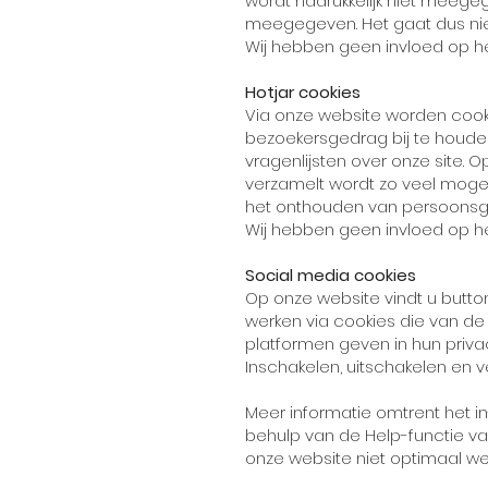
wordt nadrukkelijk niet meege
meegegeven. Het gaat dus ni
Wij hebben geen invloed op h
Hotjar cookies
Via onze website worden cooki
bezoekersgedrag bij te houden 
vragenlijsten over onze site. 
verzamelt wordt zo veel mogel
het onthouden van persoonsg
Wij hebben geen invloed op h
Social media cookies
Op onze website vindt u butt
werken via cookies die van de
platformen geven in hun priva
Inschakelen, uitschakelen en v
Meer informatie omtrent het in
behulp van de Help-functie va
onze website niet optimaal wer