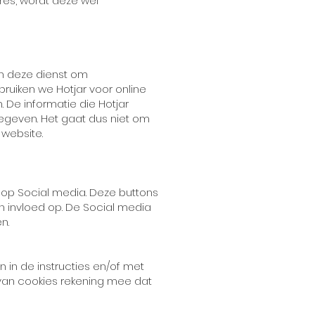
res, wordt deze wel
en deze dienst om
bruiken we Hotjar voor online
 De informatie die Hotjar
gegeven. Het gaat dus niet om
website.
op Social media. Deze buttons
n invloed op. De Social media
n.
n in de instructies en/of met
 van cookies rekening mee dat