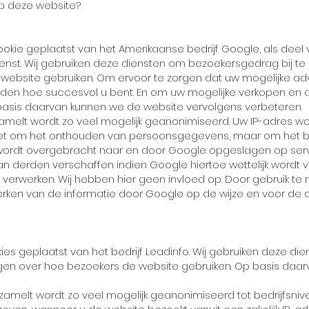
p deze website?
kie geplaatst van het Amerikaanse bedrijf Google, als deel v
enst. Wij gebruiken deze diensten om bezoekersgedrag bij t
 website gebruiken. Om ervoor te zorgen dat uw mogelijke a
den hoe succesvol u bent. En om uw mogelijke verkopen en 
 basis daarvan kunnen we de website vervolgens verbeteren.
melt wordt zo veel mogelijk geanonimiseerd. Uw IP-adres word
et om het onthouden van persoonsgegevens, maar om het b
 wordt overgebracht naar en door Google opgeslagen op serv
n derden verschaffen indien Google hiertoe wettelijk wordt ve
verwerken. Wij hebben hier geen invloed op. Door gebruik te
rken van de informatie door Google op de wijze en voor de d
es geplaatst van het bedrijf Leadinfo. Wij gebruiken deze di
jgen over hoe bezoekers de website gebruiken. Op basis daa
zamelt wordt zo veel mogelijk geanonimiseerd tot bedrijfsnive